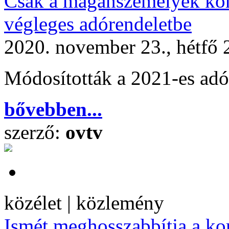
Csak a magánszemélyek kom
végleges adórendeletbe
2020. november 23., hétfő 
Módosították a 2021-es adó
bővebben...
szerző:
ovtv
közélet | közlemény
Ismét meghosszabbítja a ko