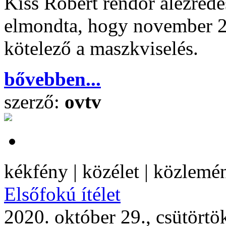
Kiss Róbert rendőr alezredes
elmondta, hogy november 2-
kötelező a maszkviselés.
bővebben...
szerző:
ovtv
kékfény | közélet | közlemé
Elsőfokú ítélet
2020. október 29., csütörtö