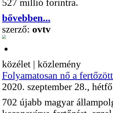
527 millió forintra.
bővebben...
szerző:
ovtv
közélet | közlemény
Folyamatosan nő a fertőzöt
2020. szeptember 28., hétf
702 újabb magyar állampolg