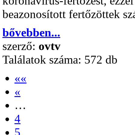
koronavírus-fertőzést, ezze
beazonosított fertőzöttek s
bővebben...
szerző:
ovtv
Találatok száma:
572 db
««
«
…
4
5