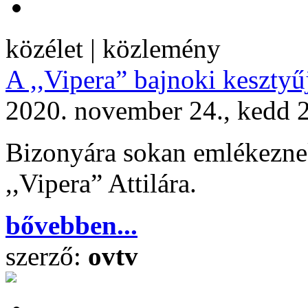
közélet | közlemény
A ,,Vipera” bajnoki kesztyű
2020. november 24., kedd 
Bizonyára sokan emlékezne
,,Vipera” Attilára.
bővebben...
szerző:
ovtv