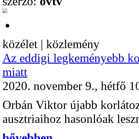
szerző:
ovtv
közélet | közlemény
Az eddigi legkeményebb kor
miatt
2020. november 9., hétfő 1
Orbán Viktor újabb korlátoz
ausztriaihoz hasonlóak les
bővebben...