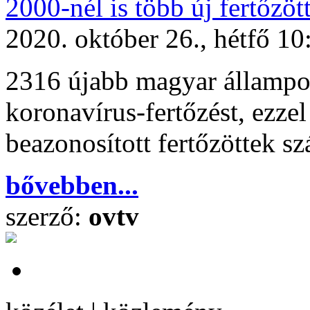
2000-nél is több új fertőzöt
2020. október 26., hétfő 10
2316 újabb magyar állampol
koronavírus-fertőzést, ezze
beazonosított fertőzöttek s
bővebben...
szerző:
ovtv