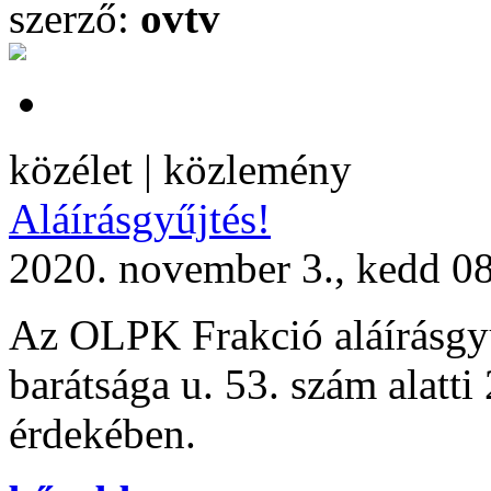
szerző:
ovtv
közélet | közlemény
Aláírásgyűjtés!
2020. november 3., kedd 0
Az OLPK Frakció aláírásgyű
barátsága u. 53. szám alatti
érdekében.