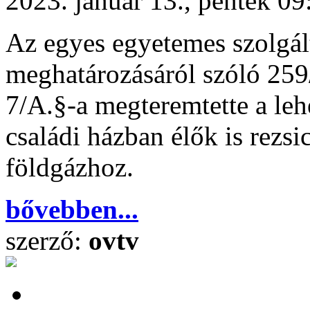
2023. január 13., péntek 09
Az egyes egyetemes szolgál
meghatározásáról szóló 259
7/A.§-a megteremtette a leh
családi házban élők is rezsi
földgázhoz.
bővebben...
szerző:
ovtv