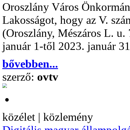
Oroszlány Város Önkormányz
Lakosságot, hogy az V. szám
(Oroszlány, Mészáros L. u. 7
január 1-től 2023. január 31
bővebben...
szerző:
ovtv
közélet | közlemény
Digitális magyar állampolg