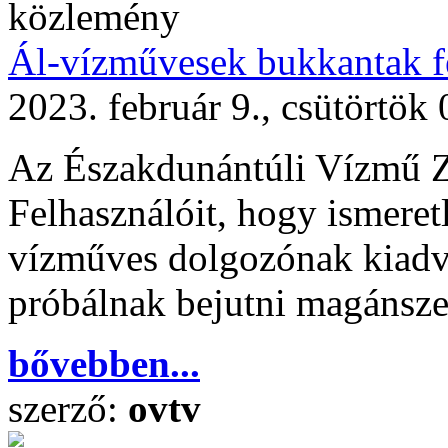
közlemény
Ál-vízművesek bukkantak f
2023. február 9., csütörtök
Az Északdunántúli Vízmű Zrt.
Felhasználóit, hogy ismere
vízműves dolgozónak kiadva
próbálnak bejutni magánsz
bővebben...
szerző:
ovtv