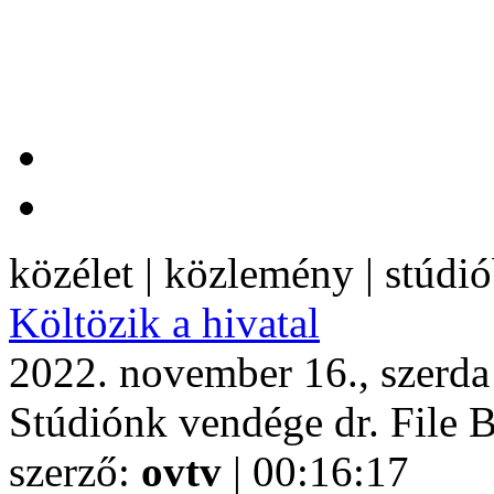
közélet | közlemény | stúdi
Költözik a hivatal
2022. november 16., szerda
Stúdiónk vendége dr. File 
szerző:
ovtv
| 00:16:17