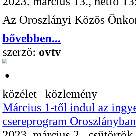
2023. március 13., hétfő 13
Az Oroszlányi Közös Önkor
bővebben...
szerző:
ovtv
közélet | közlemény
Március 1-től indul az ing
csereprogram Oroszlányban
2023. március 2., csütörtök