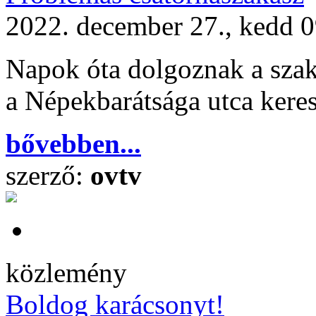
2022. december 27., kedd 
Napok óta dolgoznak a sza
a Népekbarátsága utca kere
bővebben...
szerző:
ovtv
közlemény
Boldog karácsonyt!