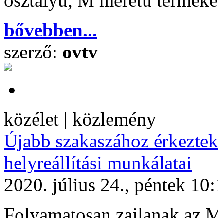
osztályú, M méretű terméké
bővebben...
szerző:
ovtv
közélet | közlemény
Újabb szakaszához érkeztek
helyreállítási munkálatai
2020. július 24., péntek 10
Folyamatosan zajlanak az M1