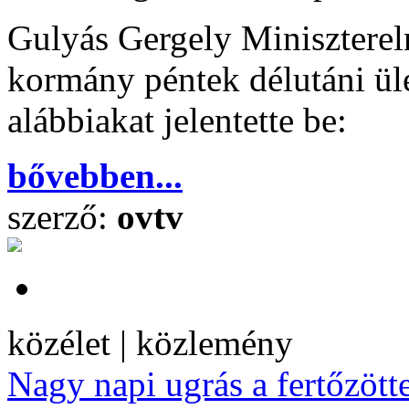
Gulyás Gergely Miniszterel
kormány péntek délutáni ülé
alábbiakat jelentette be:
bővebben...
szerző:
ovtv
közélet | közlemény
Nagy napi ugrás a fertőzöt