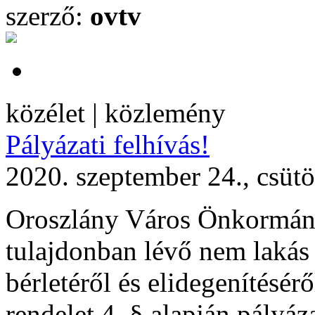
szerző:
ovtv
közélet | közlemény
Pályázati felhívás!
2020. szeptember 24., csüt
Oroszlány Város Önkormán
tulajdonban lévő nem lakás 
bérletéről és elidegenítésér
rendelet 4. § alapján pályáza