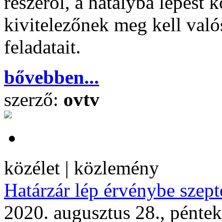
részéről, a hatályba lépést
kivitelezőnek meg kell valós
feladatait.
bővebben...
szerző:
ovtv
közélet | közlemény
Határzár lép érvénybe szept
2020. augusztus 28., pénte