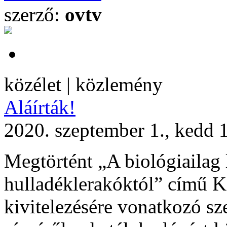
szerző:
ovtv
közélet | közlemény
Aláírták!
2020. szeptember 1., kedd 
Megtörtént „A biológiailag 
hulladéklerakóktól” című K
kivitelezésére vonatkozó sz