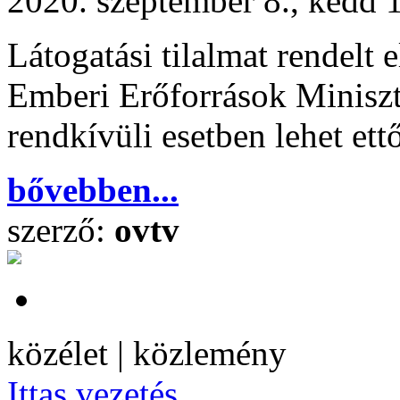
2020. szeptember 8., kedd 
Látogatási tilalmat rendelt 
Emberi Erőforrások Minisz
rendkívüli esetben lehet ettő
bővebben...
szerző:
ovtv
közélet | közlemény
Ittas vezetés