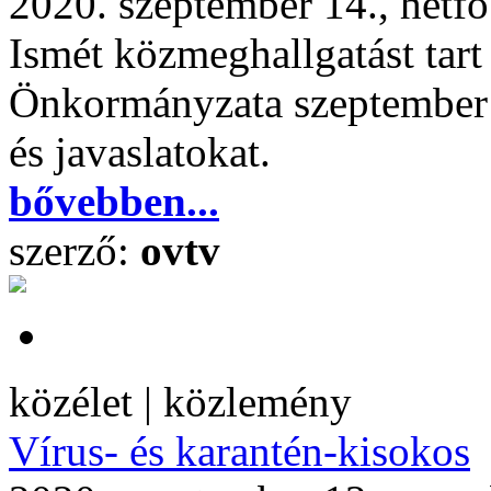
2020. szeptember 14., hétf
Ismét közmeghallgatást tar
Önkormányzata szeptember 2
és javaslatokat.
bővebben...
szerző:
ovtv
közélet | közlemény
Vírus- és karantén-kisokos