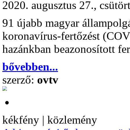
2020. augusztus 27., csütör
91 újabb magyar állampolgá
koronavírus-fertőzést (COVI
hazánkban beazonosított fe
bővebben...
szerző:
ovtv
kékfény | közlemény