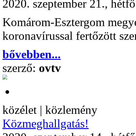
2020. szeptember 21., hétf
Komárom-Esztergom megyéb
koronavírussal fertőzött sz
bővebben...
szerző:
ovtv
közélet | közlemény
Közmeghallgatás!